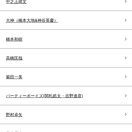
中之上靖文
大神（橋本大地&神谷英慶）
橋本和樹
高橋匡哉
菊田一美
パーティーボーイズ(関札皓太・吉野達彦)
野村卓矢