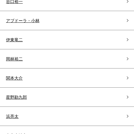
谷口裕一
アブドーラ・小林
伊東竜二
岡林裕二
関本大介
星野勘九郎
浜亮太