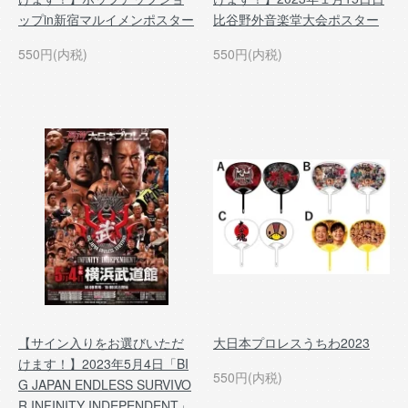
ップin新宿マルイメンポスター
比谷野外音楽堂大会ポスター
550円(内税)
550円(内税)
【サイン入りをお選びいただ
大日本プロレスうちわ2023
けます！】2023年5月4日「BI
550円(内税)
G JAPAN ENDLESS SURVIVO
R INFINITY INDEPENDENT」