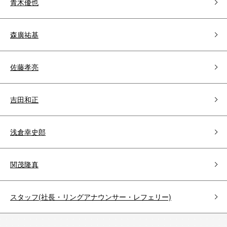
青木優也
森廣祐基
佐藤孝亮
吉田和正
浅倉幸史郎
関茂隆真
スタッフ(社長・リングアナウンサー・レフェリー)