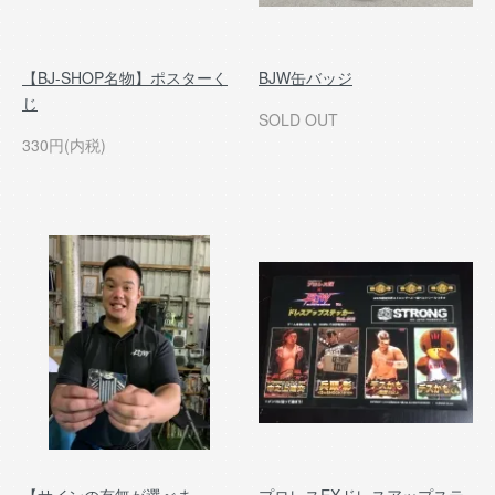
【BJ-SHOP名物】ポスターく
BJW缶バッジ
じ
SOLD OUT
330円(内税)