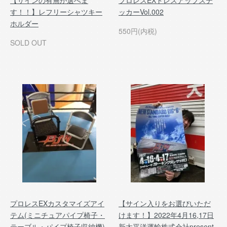
【サインの有無が選べま
プロレスEXドレスアップステ
す！！】レフリーシャツキー
ッカーVol.002
ホルダー
550円(内税)
SOLD OUT
プロレスEXカスタマイズアイ
【サイン入りをお選びいただ
テム(ミニチュアパイプ椅子・
けます！】2022年4月16,17日
テーブル・パイプ椅子収納機)
新太平洋運輸株式会社present