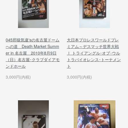
045邪猿気違'sの名古屋ドーム
大日本プロレスワールドプレ
への道 Death Market Summ
ミアム～デスマッチ世界大戦
er in 名古屋 2010年8月9日
Ⅰ トライアングル･オブ･ウル
（日）名古屋･クラブダイアモ
トラバイオレンス･トーナメン
ンドホール
ト
3,000円(内税)
3,000円(内税)