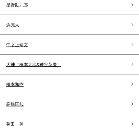
星野勘九郎
浜亮太
中之上靖文
大神（橋本大地&神谷英慶）
橋本和樹
高橋匡哉
菊田一美