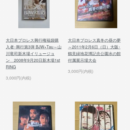
大日本プロレス興行権福袋購
大日本プロレス真冬の昼の夢
入者･興行第3弾 BJW×Tau～山
～2011年2月6日（日）大阪･
川竜司新木場イリュージョ
鶴見緑地花博記念公園水の館
ン 2008年9月20日新木場1st
付属展示場大会
RING
3,000円(内税)
3,000円(内税)