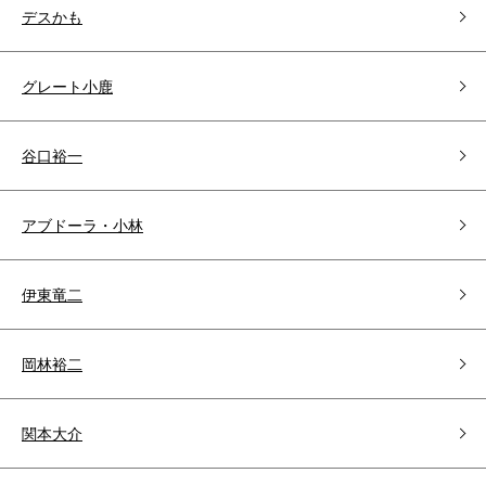
デスかも
グレート小鹿
谷口裕一
アブドーラ・小林
伊東竜二
岡林裕二
関本大介