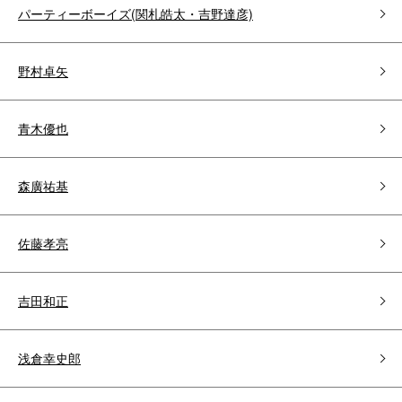
パーティーボーイズ(関札皓太・吉野達彦)
野村卓矢
青木優也
森廣祐基
佐藤孝亮
吉田和正
浅倉幸史郎