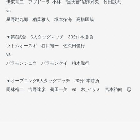
伊東竜二 アブドーラ･小林 “黒天使”沼澤邪鬼 竹田誠志
vs
星野勘九郎 稲葉雅人 塚本拓海 高橋匡哉
▼第2試合 6人タッグマッチ 30分1本勝負
ツトムオースギ 谷口裕一 佐久田俊行
vs
バラモンシュウ バラモンケイ 植木嵩行
▼オープニング6人タッグマッチ 20分1本勝負
岡林裕二 吉野達彦 菊田一美 vs 木_イサミ 宮本裕向 忍