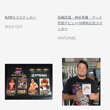
BJWロゴステッカー
高橋匡哉・神谷英慶・マック
竹田デビュー10周年記念ステ
SOLD OUT
ッカー
550円(内税)