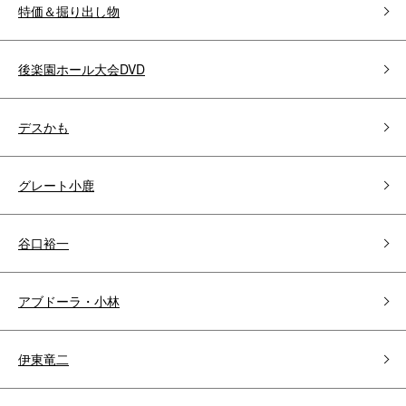
特価＆掘り出し物
後楽園ホール大会DVD
デスかも
グレート小鹿
谷口裕一
アブドーラ・小林
伊東竜二