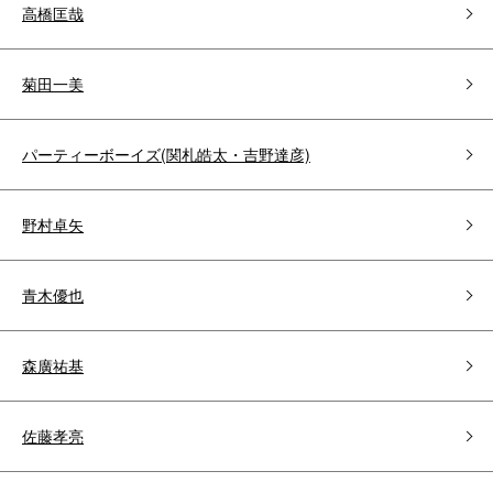
高橋匡哉
菊田一美
パーティーボーイズ(関札皓太・吉野達彦)
野村卓矢
青木優也
森廣祐基
佐藤孝亮