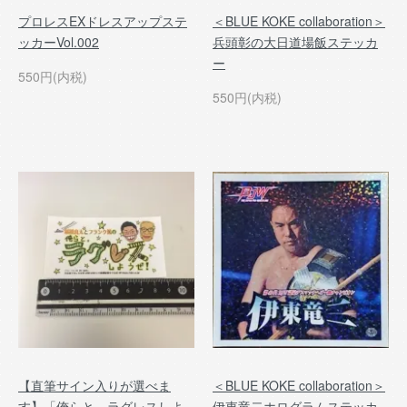
プロレスEXドレスアップステ
＜BLUE KOKE collaboration＞
ッカーVol.002
兵頭彰の大日道場飯ステッカ
ー
550円(内税)
550円(内税)
【直筆サイン入りが選べま
＜BLUE KOKE collaboration＞
す】「俺らと、ラグレスしよ
伊東竜二ホログラムステッカ