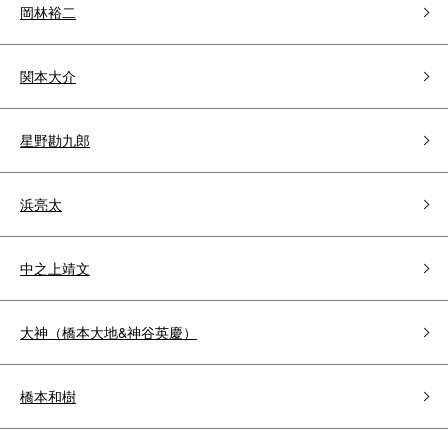
岡林裕二
関本大介
星野勘九郎
浜亮太
中之上靖文
大神（橋本大地&神谷英慶）
橋本和樹