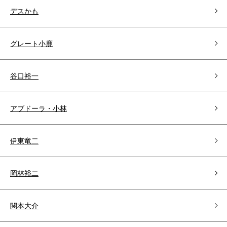
デスかも
グレート小鹿
谷口裕一
アブドーラ・小林
伊東竜二
岡林裕二
関本大介