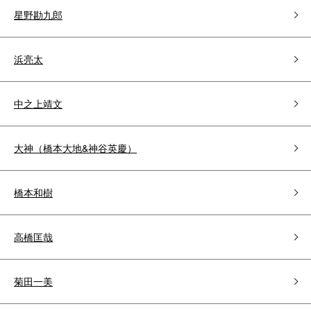
星野勘九郎
浜亮太
中之上靖文
大神（橋本大地&神谷英慶）
橋本和樹
高橋匡哉
菊田一美