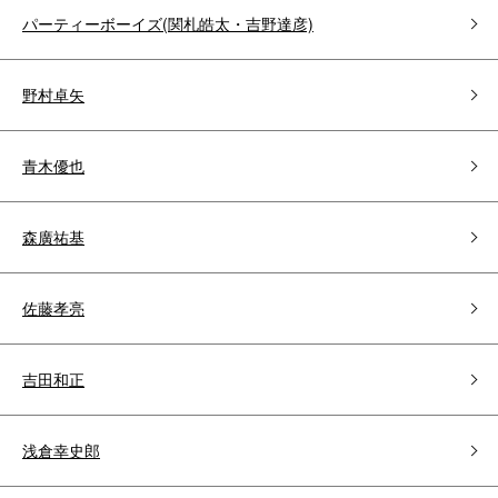
パーティーボーイズ(関札皓太・吉野達彦)
野村卓矢
青木優也
森廣祐基
佐藤孝亮
吉田和正
浅倉幸史郎