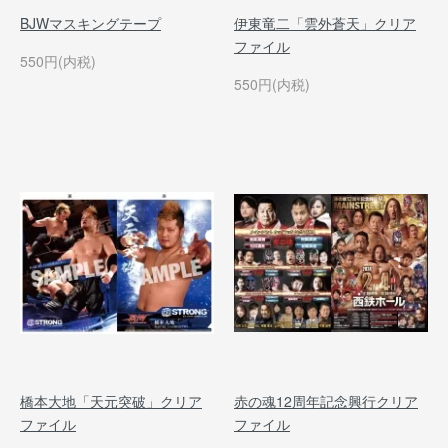
BJWマスキングテープ
伊東竜二「雲外蒼天」クリア
ファイル
550円(内税)
550円(内税)
橋本大地「天元突破」クリア
赤の魂12周年記念興行クリア
ファイル
ファイル