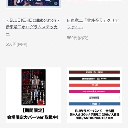
＜BLUE KOKE collaboration＞
伊東竜二「雲外蒼天」クリア
伊東竜二ホログラムステッカ
ファイル
ー
550円(内税)
550円(内税)