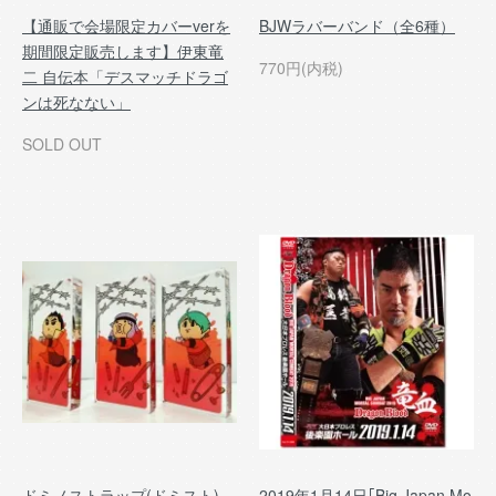
【通販で会場限定カバーverを
BJWラバーバンド（全6種）
期間限定販売します】伊東竜
770円(内税)
二 自伝本「デスマッチドラゴ
ンは死なない」
SOLD OUT
ドミノストラップ(ドミスト)
2019年1月14日｢Big Japan Mo