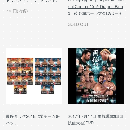
rtal Combat2019-Dragon Bloo
770円(内税)
d-｣後楽園ホール大会DVDーR
SOLD OUT
最侠タッグ2018出場チーム缶
2017年7月17日 両極譚(両国国
バッチ
技館大会)DVD