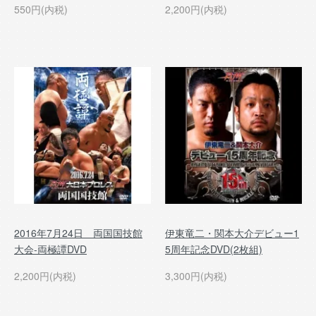
550円(内税)
2,200円(内税)
2016年7月24日 両国国技館
伊東竜二・関本大介デビュー1
大会-両極譚DVD
5周年記念DVD(2枚組)
2,200円(内税)
3,300円(内税)