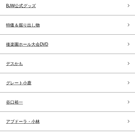
BJW公式グッズ
特価＆掘り出し物
後楽園ホール大会DVD
デスかも
グレート小鹿
谷口裕一
アブドーラ・小林