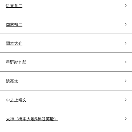
伊東竜二
岡林裕二
関本大介
星野勘九郎
浜亮太
中之上靖文
大神（橋本大地&神谷英慶）