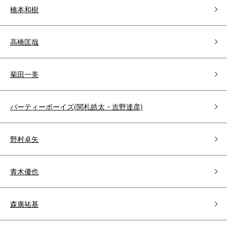
橋本和樹
高橋匡哉
菊田一美
パーティーボーイズ(関札皓太・吉野達彦)
野村卓矢
青木優也
森廣祐基