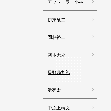
アブドーラ・小林
伊東竜二
岡林裕二
関本大介
星野勘九郎
浜亮太
中之上靖文