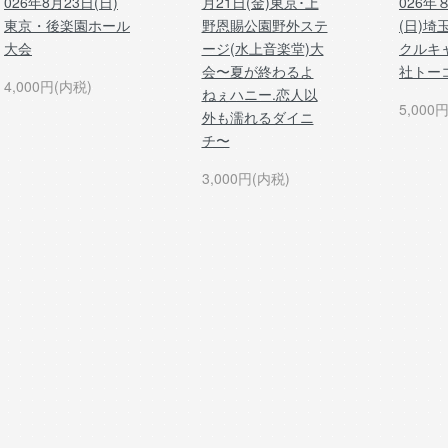
026年8月23日(日)
月21日(金)東京･上
026年
東京・後楽園ホール
野恩賜公園野外ステ
(日)埼
大会
ージ(水上音楽堂)大
クルキ
会〜夏が終わるよ
社トー
4,000円(内税)
ねぇハニー.恋人以
5,000
外も濡れるダイニ
チ〜
3,000円(内税)