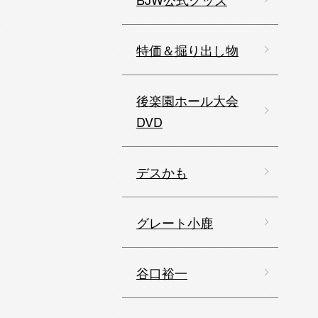
特価＆掘り出し物
後楽園ホール大会
DVD
デスかも
グレート小鹿
谷口裕一