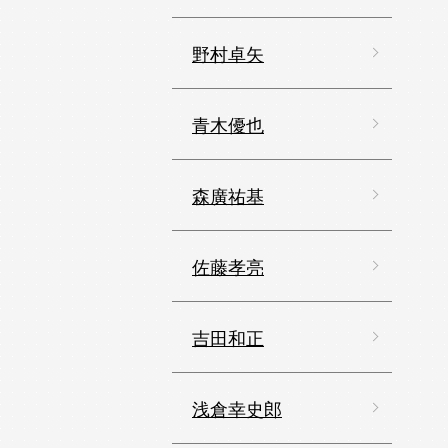
野村卓矢
青木優也
森廣祐基
佐藤孝亮
吉田和正
浅倉幸史郎