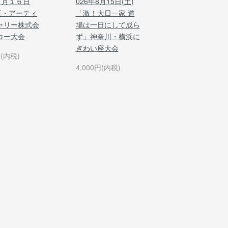
８月１６日
026年8月15日(土)
玉・アーティ
「激！大日一家 道
ャリー株式会
場は一日にして成ら
コー大会
ず」神奈川・横浜に
ぎわい座大会
円(内税)
4,000円(内税)