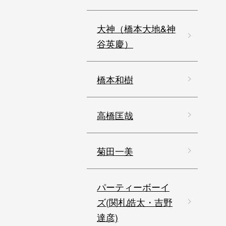
大神（橋本大地&神
谷英慶）
橋本和樹
高橋匡哉
菊田一美
パーティーボーイ
ズ(関札皓太・吉野
達彦)